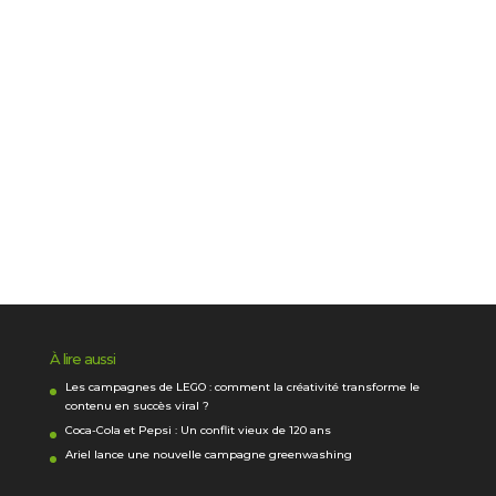
À lire aussi
Les campagnes de LEGO : comment la créativité transforme le
contenu en succès viral ?
Coca-Cola et Pepsi : Un conflit vieux de 120 ans
Ariel lance une nouvelle campagne greenwashing