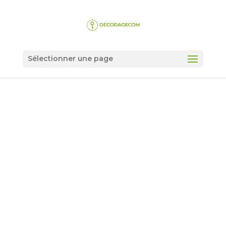
Sélectionner une page
1. QU’EST-CE QUE LE CMS
(CONTENT MANAGER
SOFTWARE) ?
par
alexis.molle
|
Mar 14, 2022