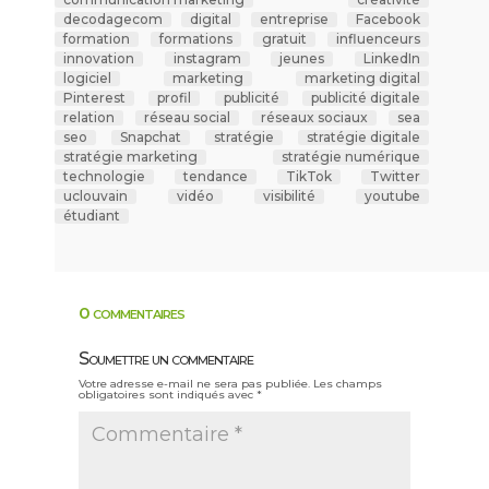
decodagecom
digital
entreprise
Facebook
formation
formations
gratuit
influenceurs
innovation
instagram
jeunes
LinkedIn
logiciel
marketing
marketing digital
Pinterest
profil
publicité
publicité digitale
relation
réseau social
réseaux sociaux
sea
seo
Snapchat
stratégie
stratégie digitale
stratégie marketing
stratégie numérique
technologie
tendance
TikTok
Twitter
uclouvain
vidéo
visibilité
youtube
étudiant
0 commentaires
Soumettre un commentaire
Votre adresse e-mail ne sera pas publiée.
Les champs
obligatoires sont indiqués avec
*