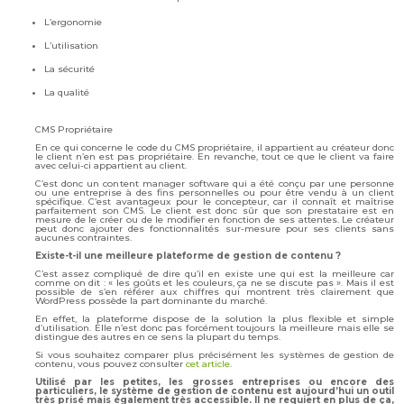
L’ergonomie
L’utilisation
La sécurité
La qualité
CMS Propriétaire
En ce qui concerne le code du CMS propriétaire, il appartient au créateur donc
le client n’en est pas propriétaire. En revanche, tout ce que le client va faire
avec celui-ci appartient au client.
C’est donc un content manager software qui a été conçu par une personne
ou une entreprise à des fins personnelles ou pour être vendu à un client
spécifique. C’est avantageux pour le concepteur, car il connaît et maîtrise
parfaitement son CMS. Le client est donc sûr que son prestataire est en
mesure de le créer ou de le modifier en fonction de ses attentes. Le créateur
peut donc ajouter des fonctionnalités sur-mesure pour ses clients sans
aucunes contraintes.
Existe-t-il une meilleure plateforme de gestion de contenu ?
C’est assez compliqué de dire qu’il en existe une qui est la meilleure car
comme on dit : « les goûts et les couleurs, ça ne se discute pas ». Mais il est
possible de s’en référer aux chiffres qui montrent très clairement que
WordPress possède la part dominante du marché.
En effet, la plateforme dispose de la solution la plus flexible et simple
d’utilisation. Elle n’est donc pas forcément toujours la meilleure mais elle se
distingue des autres en ce sens la plupart du temps.
Si vous souhaitez comparer plus précisément les systèmes de gestion de
contenu, vous pouvez consulter
cet article
.
Utilisé par les petites, les grosses entreprises ou encore des
particuliers, le système de gestion de contenu est aujourd’hui un outil
très prisé mais également très accessible. Il ne requiert en plus de ça,