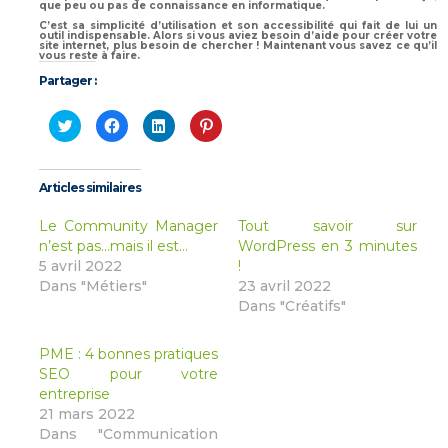
que peu ou pas de connaissance en informatique.
C’est sa simplicité d’utilisation et son accessibilité qui fait de lui un
outil indispensable. Alors si vous aviez besoin d’aide pour créer votre
site internet, plus besoin de chercher ! Maintenant vous savez ce qu’il
vous reste à faire.
Partager :
Cliquez
Cliquez
Cliquez
Cliquez
pour
pour
pour
pour
partager
partager
partager
partager
sur
sur
sur
sur
Twitter(ouvre
Facebook(ouvre
LinkedIn(ouvre
Pinterest(ouvre
dans
dans
dans
dans
Articles similaires
une
une
une
une
nouvelle
nouvelle
nouvelle
nouvelle
fenêtre)
fenêtre)
fenêtre)
fenêtre)
Le Community Manager
Tout savoir sur
n’est pas…mais il est…
WordPress en 3 minutes
5 avril 2022
!
Dans "Métiers"
23 avril 2022
Dans "Créatifs"
PME : 4 bonnes pratiques
SEO pour votre
entreprise
21 mars 2022
Dans "Communication