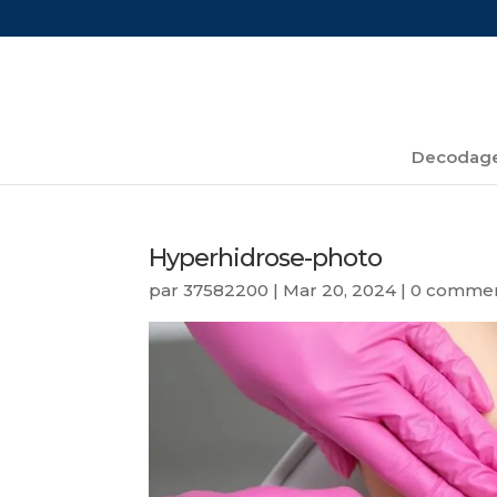
Decodage
Hyperhidrose-photo
par
37582200
|
Mar 20, 2024
|
0 commen