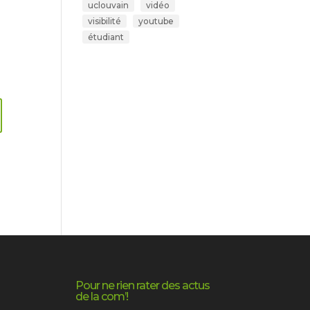
uclouvain
vidéo
visibilité
youtube
étudiant
Pour ne rien rater des actus
de la com’!