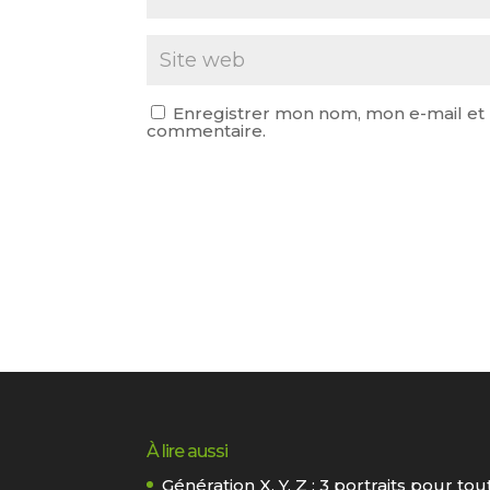
Enregistrer mon nom, mon e-mail et 
commentaire.
À lire aussi
Génération X, Y, Z : 3 portraits pour t