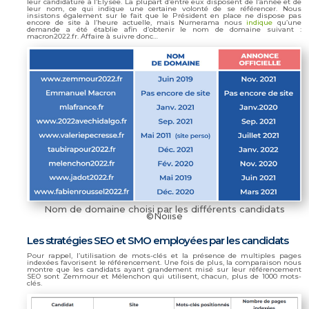
leur candidature à l’Élysée. La plupart d’entre eux disposent de l’année et de
leur nom, ce qui indique une certaine volonté de se référencer. Nous
insistons également sur le fait que le Président en place ne dispose pas
encore de site à l’heure actuelle, mais Numerama nous
indique
qu’une
demande a été établie afin d’obtenir le nom de domaine suivant :
macron2022.fr. Affaire à suivre donc…
Nom de domaine choisi par les différents candidats
©Noiise
Les stratégies SEO et SMO employées par les candidats
Pour rappel, l’utilisation de mots-clés et la présence de multiples pages
indexées favorisent le référencement. Une fois de plus, la comparaison nous
montre que les candidats ayant grandement misé sur leur référencement
SEO sont Zemmour et Mélenchon qui utilisent, chacun, plus de 1000 mots-
clés.