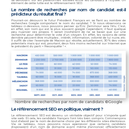
se déroulant sur les plateformes sociales entre les candidats à l’Élysée. Un
élément de cette lutte est le référencement SEO.
Le nombre de recherches par nom de candidat est-il
prédicteur du résultat final ?
Pourrait-on découvrir le futur Président Français en se fiant au nombre de
recherches Google comportant le nom du candidat ? Si nous observons ce
tableau ci-dessous, nous pouvons penser qu’Éric Zemmour sera l’élu. C’est,
en effet, son nom qui est le plus souvent googlé. Cependant, il faut quelque
peu nuancer ces propos. Il serait incohérent de ne se baser que sur une
recherche pour déterminer le vote d’un citoyen. En effet, les raisons de cette
dernière peuvent être multiples ; intérêt, information, volonté de lui nuire, etc.
Il suffit de citer l’exemple de Macron qui récolte, actuellement, 30 % des votes
potentiels mais qui est, pourtant, deux fois moins recherché sur Internet que
le président du parti « Reconquête ! ».
Nombre de recherches par nom de candidats ©Google
Le référencement SEO en politique, vraiment ?
Le référencement SEO est devenu un véritable objectif pour n’importe quel
site web. Et cela, les candidats français l’ont très bien compris. Commençons
tout d’abord par le nom de domaine choisi par les différents sites électoraux.
Via ce tableau, nous pouvons nous apercevoir que certains candidats
disposaient d’un nom de domaine avant même d’annoncer officiellement