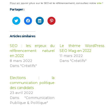
Pour en savoir plus sur le SEO et le référencement, consultez notre
site
!
Partager :
Cliquez
Cliquez
Cliquez
Cliquez
pour
pour
pour
pour
partager
partager
partager
partager
sur
sur
sur
sur
Twitter(ouvre
Facebook(ouvre
LinkedIn(ouvre
Pinterest(ouvre
dans
dans
dans
dans
Articles similaires
une
une
une
une
nouvelle
nouvelle
nouvelle
nouvelle
fenêtre)
fenêtre)
fenêtre)
fenêtre)
SEO : les enjeux du
Le thème WordPress
référencement naturel
SEO Mag en 2022
en 2022
11 mars 2022
8 mars 2022
Dans "Créatifs"
Dans "Créatifs"
Elections : la
communication politique
des candidats
23 avril 2022
Dans "Communication
Publique & Politique"