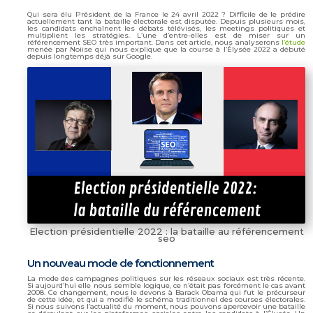
Qui sera élu Président de la France le 24 avril 2022 ? Difficile de le prédire
actuellement tant la bataille électorale est disputée. Depuis plusieurs mois,
les candidats enchaînent les débats télévisés, les meetings politiques et
multiplient les stratégies. L’une d’entre-elles est de miser sur un
référencement SEO très important. Dans cet article, nous analyserons
l’étude
menée par Noiise qui nous explique que la course à l’Élysée 2022 a débuté
depuis longtemps déjà sur Google.
Election présidentielle 2022 : la bataille au référencement
seo
Un nouveau mode de fonctionnement
La mode des campagnes politiques sur les réseaux sociaux est très récente.
Si aujourd’hui elle nous semble logique, ce n’était pas forcément le cas avant
2008. Ce changement, nous le devons à Barack Obama qui fut le précurseur
de cette idée, et qui a modifié le schéma traditionnel des courses électorales.
Si nous suivons l’actualité du moment, nous pouvons apercevoir une bataille