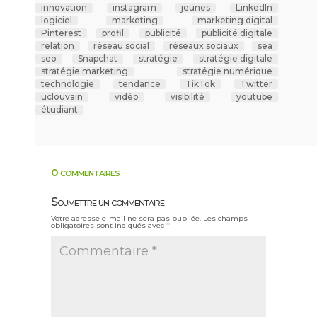
innovation
instagram
jeunes
LinkedIn
logiciel
marketing
marketing digital
Pinterest
profil
publicité
publicité digitale
relation
réseau social
réseaux sociaux
sea
seo
Snapchat
stratégie
stratégie digitale
stratégie marketing
stratégie numérique
technologie
tendance
TikTok
Twitter
uclouvain
vidéo
visibilité
youtube
étudiant
0 commentaires
Soumettre un commentaire
Votre adresse e-mail ne sera pas publiée.
Les champs
obligatoires sont indiqués avec
*