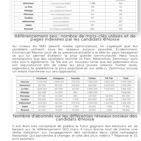
Référencement seo : nombre de mots-clés utilisés et de
pages indexées par les candidats ©Noiise
Au niveau du SMO (search media optimization), on s’aperçoit que les
candidats utilisent tous les réseaux sociaux possible. Évidemment,
Emmanuel Macron jouit de sa présence actuelle à la tête du pays hexagonal
ce qui lui permet d’obtenir la plus grande communauté. Mais nous
remarquons que des candidats comme Le Pen, Mélenchon, Zemmour sont
très suivis également. Tik Tok est un nouveau canal que les potentiels élus
ont réquisitionné afin de cibler les plus jeunes votants. Twitter reste,
cependant, la plateforme la plus populaire et sur celle-ci, Zemmour accuse
un retard manifeste sur ses opposants.
Nombre d’abonnés sur les différentes réseaux sociaux des
candidats ©Noiise
Il est donc très compliqué de prédire le futur gagnant des élections en se
basant sur le référencement SEO mais il nous donne tout de même une
réelle indication sur l’engagement des candidats dans cette campagne
électorale. Qui parviendra à changer le vote des plus indécis ? Réponse le 22
avril prochain.