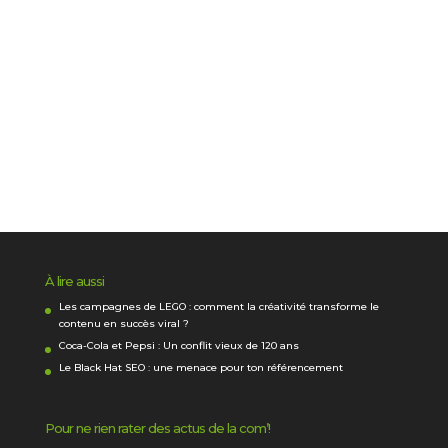
À lire aussi
Les campagnes de LEGO : comment la créativité transforme le
contenu en succès viral ?
Coca-Cola et Pepsi : Un conflit vieux de 120 ans
Le Black Hat SEO : une menace pour ton référencement
Pour ne rien rater des actus de la com’!