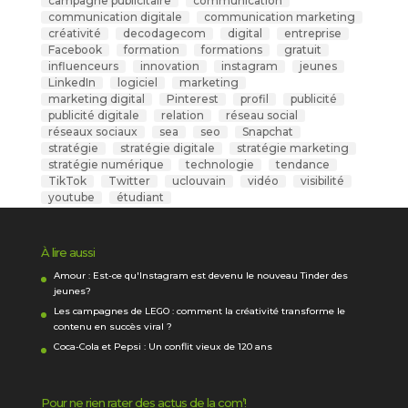
campagne publicitaire
communication
communication digitale
communication marketing
créativité
decodagecom
digital
entreprise
Facebook
formation
formations
gratuit
influenceurs
innovation
instagram
jeunes
LinkedIn
logiciel
marketing
marketing digital
Pinterest
profil
publicité
publicité digitale
relation
réseau social
réseaux sociaux
sea
seo
Snapchat
stratégie
stratégie digitale
stratégie marketing
stratégie numérique
technologie
tendance
TikTok
Twitter
uclouvain
vidéo
visibilité
youtube
étudiant
À lire aussi
Amour : Est-ce qu'Instagram est devenu le nouveau Tinder des
jeunes?
Les campagnes de LEGO : comment la créativité transforme le
contenu en succès viral ?
Coca-Cola et Pepsi : Un conflit vieux de 120 ans
Pour ne rien rater des actus de la com’!