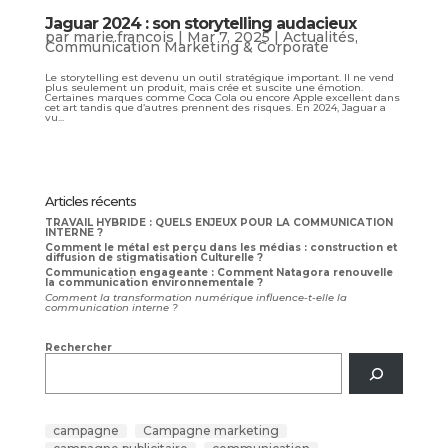
Jaguar 2024 : son storytelling audacieux
par
marie.francois
|
Mar 7, 2025
|
Actualités
,
Communication Marketing & Corporate
Le storytelling est devenu un outil stratégique important. Il ne vend
plus seulement un produit, mais crée et suscite une émotion.
Certaines marques comme Coca Cola ou encore Apple excellent dans
cet art tandis que d’autres prennent des risques. En 2024, Jaguar a
vu...
Articles récents
TRAVAIL HYBRIDE : QUELS ENJEUX POUR LA COMMUNICATION
INTERNE ?
Comment le métal est perçu dans les médias : construction et
diffusion de stigmatisation Culturelle ?
Communication engageante : Comment Natagora renouvelle
la communication environnementale ?
Comment la transformation numérique influence-t-elle la
communication interne ?
Rechercher
campagne
Campagne marketing