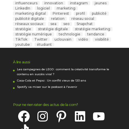
influenceurs
innovation
instagram
jeunes
LinkedIn
logiciel
marketing
marketing digital
Pinterest
profil
publicité
publicité digitale
relation
réseau social
réseaux sociaux
sea
seo
Snapchat
stratégie
stratégie digitale
stratégie marketing
stratégie numérique
technologie
tendance
TikTok
Twitter
uclouvain
vidéo
visibilité
youtube
étudiant
À lire aussi
Les campagnes de LEGO : comment la créativité transforme le
contenu en succès viral ?
Coca-Cola et Pepsi : Un conflit vieux de 120 ans
Spotify va miser sur le podcast à l'avenir
Pour ne rien rater des actus de la com’!
Facebook
Instagram
Pinterest
LinkedIn
YouTube
TikTok