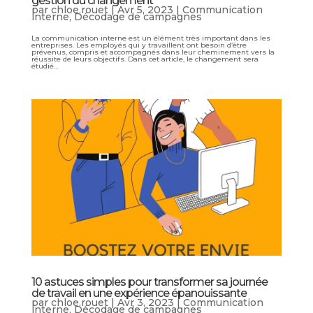
gestion du changement
par
chloe.rouet
|
Avr 5, 2023
|
Communication
interne
,
Décodage de campagnes
La communication interne est un élément très important dans les
entreprises. Les employés qui y travaillent ont besoin d’être
prévenus, compris et accompagnés dans leur cheminement vers la
réussite de leurs objectifs. Dans cet article, le changement sera
étudié...
10 astuces simples pour transformer sa journée
de travail en une expérience épanouissante
par
chloe.rouet
|
Avr 3, 2023
|
Communication
interne
,
Décodage de campagnes