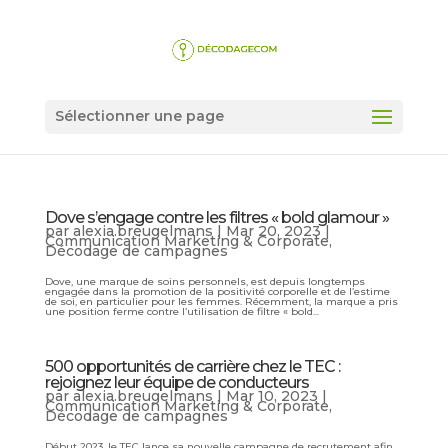
Sélectionner une page
Dove s’engage contre les filtres « bold glamour »
par
alexia.breugelmans
|
Mar 20, 2023
|
Communication Marketing & Corporate
,
Décodage de campagnes
Dove, une marque de soins personnels, est depuis longtemps
engagée dans la promotion de la positivité corporelle et de l’estime
de soi, en particulier pour les femmes. Récemment, la marque a pris
une position ferme contre l’utilisation de filtre « bold...
500 opportunités de carrière chez le TEC :
rejoignez leur équipe de conducteurs
par
alexia.breugelmans
|
Mar 10, 2023
|
Communication Marketing & Corporate
,
Décodage de campagnes
Début 2023, le TEC lance sa nouvelle campagne de recrutement afin