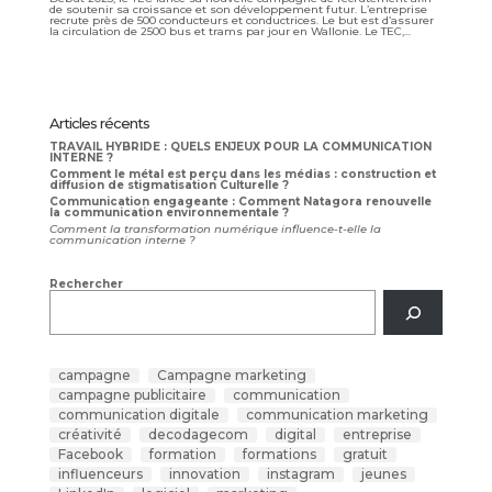
de soutenir sa croissance et son développement futur. L’entreprise
recrute près de 500 conducteurs et conductrices. Le but est d’assurer
la circulation de 2500 bus et trams par jour en Wallonie. Le TEC,...
Articles récents
TRAVAIL HYBRIDE : QUELS ENJEUX POUR LA COMMUNICATION
INTERNE ?
Comment le métal est perçu dans les médias : construction et
diffusion de stigmatisation Culturelle ?
Communication engageante : Comment Natagora renouvelle
la communication environnementale ?
Comment la transformation numérique influence-t-elle la
communication interne ?
Rechercher
campagne
Campagne marketing
campagne publicitaire
communication
communication digitale
communication marketing
créativité
decodagecom
digital
entreprise
Facebook
formation
formations
gratuit
influenceurs
innovation
instagram
jeunes