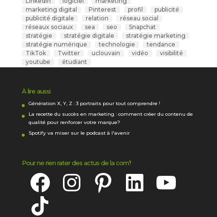
LinkedIn
logiciel
marketing
marketing digital
Pinterest
profil
publicité
publicité digitale
relation
réseau social
réseaux sociaux
sea
seo
Snapchat
stratégie
stratégie digitale
stratégie marketing
stratégie numérique
technologie
tendance
TikTok
Twitter
uclouvain
vidéo
visibilité
youtube
étudiant
À lire aussi
Génération X, Y, Z : 3 portraits pour tout comprendre !
La recette du succès en marketing : comment créer du contenu de
qualité pour renforcer votre marque?
Spotify va miser sur le podcast à l'avenir
Pour ne rien rater des actus de la com’!
Facebook
Instagram
Pinterest
LinkedIn
YouTube
TikTok