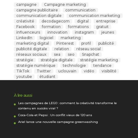
campagne
Campagne marketing
campagne publicitaire
communication
communication digitale
communication marketing
créativité
decodagecom
digital
entreprise
Facebook
formation
formations
gratuit
influenceurs
innovation
instagram
jeunes
LinkedIn
logiciel
marketing
marketing digital
Pinterest
profil
publicité
publicité digitale
relation
réseau social
réseaux sociaux
sea
seo
Snapchat
stratégie
stratégie digitale
stratégie marketing
stratégie numérique
technologie
tendance
TikTok
Twitter
uclouvain
vidéo
visibilité
youtube
étudiant
À lire aussi
Les campagnes de LEGO : comment la créativité transforme le
contenu en succès viral ?
Coca-Cola et Pepsi : Un conflit vieux de 120 ans
Ariel lance une nouvelle campagne greenwashing