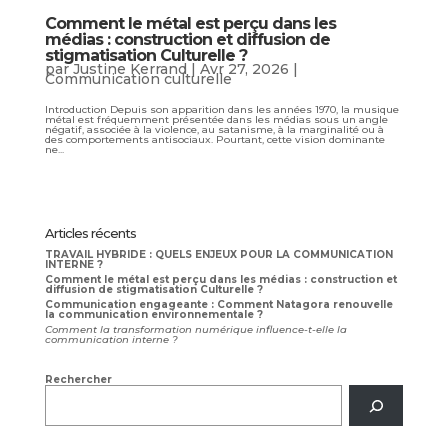
Comment le métal est perçu dans les
médias : construction et diffusion de
stigmatisation Culturelle ?
par
Justine Kerrand
|
Avr 27, 2026
|
Communication culturelle
Introduction Depuis son apparition dans les années 1970, la musique
métal est fréquemment présentée dans les médias sous un angle
négatif, associée à la violence, au satanisme, à la marginalité ou à
des comportements antisociaux. Pourtant, cette vision dominante
ne...
Articles récents
TRAVAIL HYBRIDE : QUELS ENJEUX POUR LA COMMUNICATION
INTERNE ?
Comment le métal est perçu dans les médias : construction et
diffusion de stigmatisation Culturelle ?
Communication engageante : Comment Natagora renouvelle
la communication environnementale ?
Comment la transformation numérique influence-t-elle la
communication interne ?
Rechercher