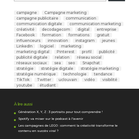
campagne
Campagne marketing
campagne publicitaire
communication
communication digitale
communication marketing
créativité
decodagecom
digital
entreprise
Facebook
formation
formations
gratuit
influenceurs
innovation
instagram
jeunes
LinkedIn
logiciel
marketing
marketing digital
Pinterest
profil
publicité
publicité digitale
relation
réseau social
réseaux sociaux
sea
seo
Snapchat
stratégie
stratégie digitale
stratégie marketing
stratégie numérique
technologie
tendance
TikTok
Twitter
uclouvain
vidéo
visibilité
youtube
étudiant
À lire aussi
Génération X, Y, Z : 3 portraits pour tout comprendre !
Spotify va miser sur le podcast à l'avenir
Les campagnes de LEGO : comment la créativité transforme le
contenu en succès viral ?