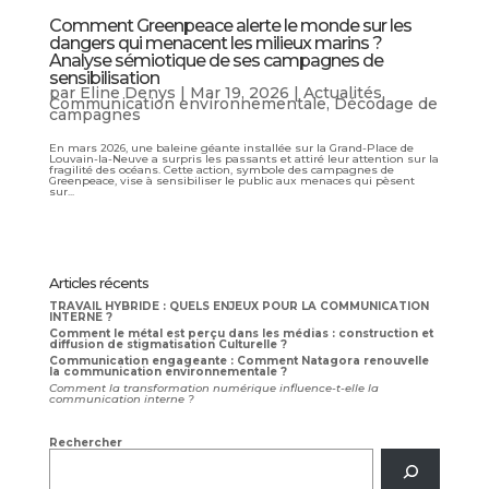
Comment Greenpeace alerte le monde sur les
dangers qui menacent les milieux marins ?
Analyse sémiotique de ses campagnes de
sensibilisation
par
Eline Denys
|
Mar 19, 2026
|
Actualités
,
Communication environnementale
,
Décodage de
campagnes
En mars 2026, une baleine géante installée sur la Grand-Place de
Louvain-la-Neuve a surpris les passants et attiré leur attention sur la
fragilité des océans. Cette action, symbole des campagnes de
Greenpeace, vise à sensibiliser le public aux menaces qui pèsent
sur...
Articles récents
TRAVAIL HYBRIDE : QUELS ENJEUX POUR LA COMMUNICATION
INTERNE ?
Comment le métal est perçu dans les médias : construction et
diffusion de stigmatisation Culturelle ?
Communication engageante : Comment Natagora renouvelle
la communication environnementale ?
Comment la transformation numérique influence-t-elle la
communication interne ?
Rechercher