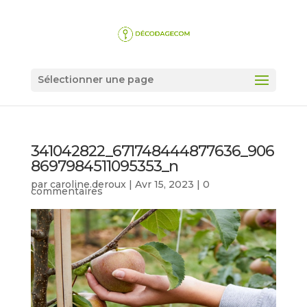
Sélectionner une page
341042822_671748444877636_906
8697984511095353_n
par
caroline.deroux
|
Avr 15, 2023
|
0
commentaires