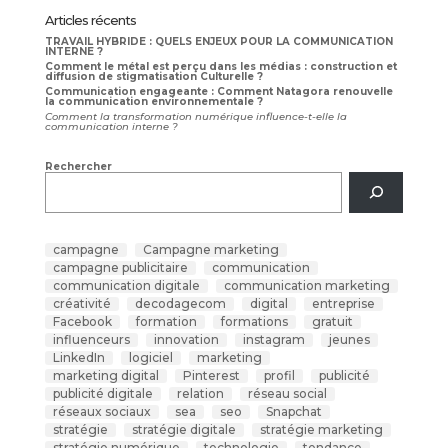
Articles récents
TRAVAIL HYBRIDE : QUELS ENJEUX POUR LA COMMUNICATION
INTERNE ?
Comment le métal est perçu dans les médias : construction et
diffusion de stigmatisation Culturelle ?
Communication engageante : Comment Natagora renouvelle
la communication environnementale ?
Comment la transformation numérique influence-t-elle la
communication interne ?
Rechercher
campagne
Campagne marketing
campagne publicitaire
communication
communication digitale
communication marketing
créativité
decodagecom
digital
entreprise
Facebook
formation
formations
gratuit
influenceurs
innovation
instagram
jeunes
LinkedIn
logiciel
marketing
marketing digital
Pinterest
profil
publicité
publicité digitale
relation
réseau social
réseaux sociaux
sea
seo
Snapchat
stratégie
stratégie digitale
stratégie marketing
stratégie numérique
technologie
tendance