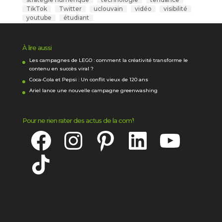
TikTok
Twitter
uclouvain
vidéo
visibilité
youtube
étudiant
À lire aussi
Les campagnes de LEGO : comment la créativité transforme le
contenu en succès viral ?
Coca-Cola et Pepsi : Un conflit vieux de 120 ans
Ariel lance une nouvelle campagne greenwashing
Pour ne rien rater des actus de la com’!
Facebook
Instagram
Pinterest
LinkedIn
YouTube
TikTok