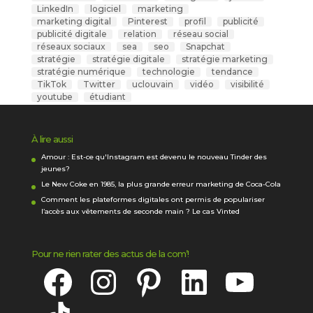
LinkedIn
logiciel
marketing
marketing digital
Pinterest
profil
publicité
publicité digitale
relation
réseau social
réseaux sociaux
sea
seo
Snapchat
stratégie
stratégie digitale
stratégie marketing
stratégie numérique
technologie
tendance
TikTok
Twitter
uclouvain
vidéo
visibilité
youtube
étudiant
À lire aussi
Amour : Est-ce qu'Instagram est devenu le nouveau Tinder des
jeunes?
Le New Coke en 1985, la plus grande erreur marketing de Coca-Cola
Comment les plateformes digitales ont permis de populariser
l’accès aux vêtements de seconde main ? Le cas Vinted
Pour ne rien rater des actus de la com’!
Facebook
Instagram
Pinterest
LinkedIn
YouTube
TikTok