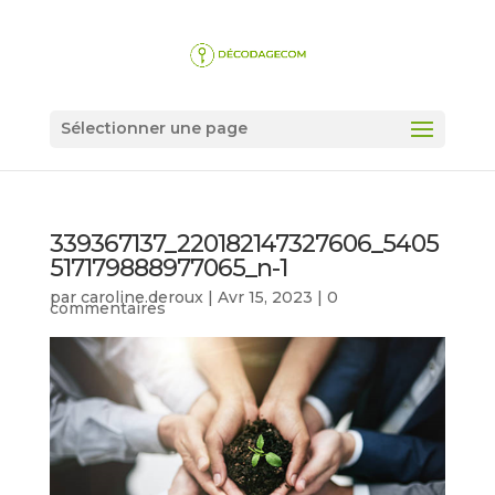
Sélectionner une page
339367137_220182147327606_5405
517179888977065_n-1
par
caroline.deroux
|
Avr 15, 2023
|
0
commentaires