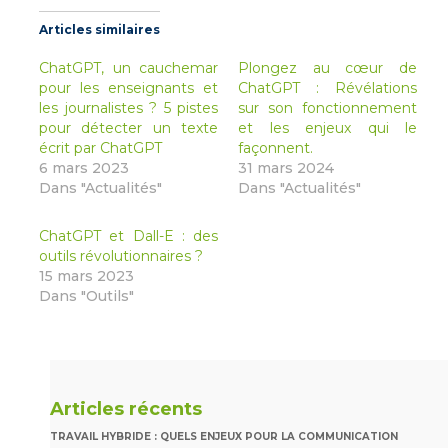
sur
sur
sur
sur
Twitter(ouvre
Facebook(ouvre
LinkedIn(ouvre
Pinterest(ouvre
dans
dans
dans
dans
Articles similaires
une
une
une
une
nouvelle
nouvelle
nouvelle
nouvelle
fenêtre)
fenêtre)
fenêtre)
fenêtre)
ChatGPT, un cauchemar
Plongez au cœur de
pour les enseignants et
ChatGPT : Révélations
les journalistes ? 5 pistes
sur son fonctionnement
pour détecter un texte
et les enjeux qui le
écrit par ChatGPT
façonnent.
6 mars 2023
31 mars 2024
Dans "Actualités"
Dans "Actualités"
ChatGPT et Dall-E : des
outils révolutionnaires ?
15 mars 2023
Dans "Outils"
Articles récents
TRAVAIL HYBRIDE : QUELS ENJEUX POUR LA COMMUNICATION