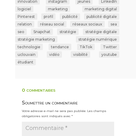
innovation
instagram
jeunes
LinkedIn
logiciel
marketing
marketing digital
Pinterest
profil
publicité
publicité digitale
relation
réseau social
réseaux sociaux
sea
seo
Snapchat
stratégie
stratégie digitale
stratégie marketing
stratégie numérique
technologie
tendance
TikTok
Twitter
uclouvain
vidéo
visibilité
youtube
étudiant
0 commentaires
Soumettre un commentaire
Votre adresse e-mail ne sera pas publiée.
Les champs
obligatoires sont indiqués avec
*