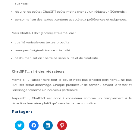
quantité ;
réduire les coûts : ChatGPT coûte moins cher qu’un rédacteur (20e/mois) ;
personnaliser des textes : contenu adapté aux préférences et exigences.
Mais ChatGPT doit (encore) être amélioré :
qualité variable des textes produits
manque d’originalité et de créativité
déshumanisation : perte de sensibilité et de créativité
ChatGPT… allié des rédacteurs !
Même si lui laisser faire tout le boulot n’est pas (encore) pertinent … ne pas
l’utiliser serait dommage. Chaque producteur de contenu devrait le tester et
l’envisager comme un nouveau partenaire.
Aujourd’hui, ChatGPT est donc à considérer comme un complément à la
rédaction humaine plutôt qu’une alternative complète.
Partager :
Cliquez
Cliquez
Cliquez
Cliquez
pour
pour
pour
pour
partager
partager
partager
partager