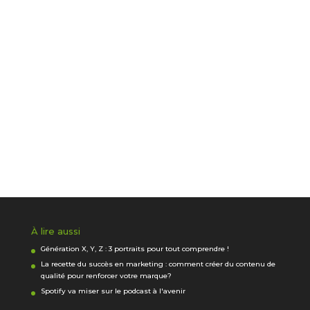
À lire aussi
Génération X, Y, Z : 3 portraits pour tout comprendre !
La recette du succès en marketing : comment créer du contenu de
qualité pour renforcer votre marque?
Spotify va miser sur le podcast à l'avenir