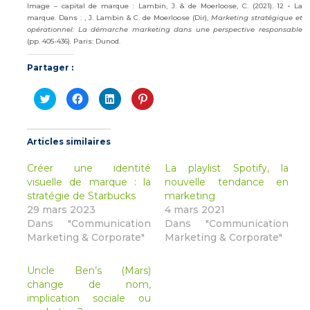
Image – capital de marque : Lambin, J. & de Moerloose, C. (2021). 12 • La
marque. Dans : , J. Lambin & C. de Moerloose (Dir),
Marketing stratégique et
opérationnel: La démarche marketing dans une perspective responsable
(pp. 405-436). Paris: Dunod.
Partager :
Cliquez
Cliquez
Cliquez
Cliquez
pour
pour
pour
pour
partager
partager
partager
partager
sur
sur
sur
sur
Twitter(ouvre
Facebook(ouvre
LinkedIn(ouvre
Pinterest(ouvre
dans
dans
dans
dans
Articles similaires
une
une
une
une
nouvelle
nouvelle
nouvelle
nouvelle
fenêtre)
fenêtre)
fenêtre)
fenêtre)
Créer une identité
La playlist Spotify, la
visuelle de marque : la
nouvelle tendance en
stratégie de Starbucks
marketing
29 mars 2023
4 mars 2021
Dans "Communication
Dans "Communication
Marketing & Corporate"
Marketing & Corporate"
Uncle Ben’s (Mars)
change de nom,
implication sociale ou