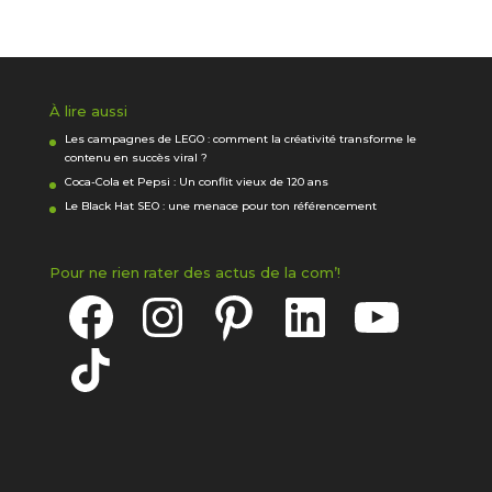
À lire aussi
Les campagnes de LEGO : comment la créativité transforme le
contenu en succès viral ?
Coca-Cola et Pepsi : Un conflit vieux de 120 ans
Le Black Hat SEO : une menace pour ton référencement
Pour ne rien rater des actus de la com’!
Facebook
Instagram
Pinterest
LinkedIn
YouTube
TikTok