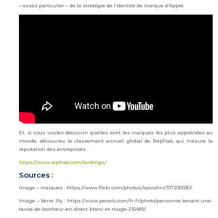
– assez particulier – de la stratégie de l’identité de marque d’Apple
Et, si vous voulez découvrir quelles sont les marques les plus appréciées au
monde, découvrez le classement annuel global de RepTrak, qui mesure la
réputation des entreprises :
https://www.reptrak.com/rankings/
Sources :
Image – marques : https://www.flickr.com/photos/kaioshin/317200930/
Image – Verre illy : https://www.pexels.com/fr-fr/photo/personne-tenant-une-
tasse-de-bonheur-en-direct-blanc-et-rouge-216489/