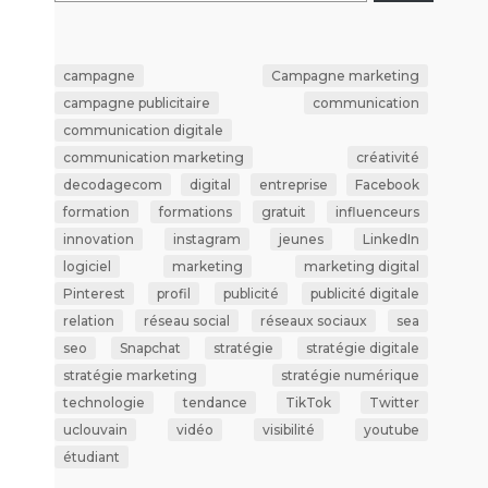
campagne
Campagne marketing
campagne publicitaire
communication
communication digitale
communication marketing
créativité
decodagecom
digital
entreprise
Facebook
formation
formations
gratuit
influenceurs
innovation
instagram
jeunes
LinkedIn
logiciel
marketing
marketing digital
Pinterest
profil
publicité
publicité digitale
relation
réseau social
réseaux sociaux
sea
seo
Snapchat
stratégie
stratégie digitale
stratégie marketing
stratégie numérique
technologie
tendance
TikTok
Twitter
uclouvain
vidéo
visibilité
youtube
étudiant