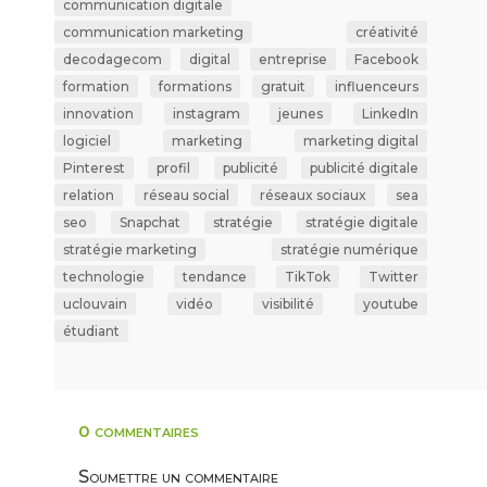
communication digitale
communication marketing
créativité
decodagecom
digital
entreprise
Facebook
formation
formations
gratuit
influenceurs
innovation
instagram
jeunes
LinkedIn
logiciel
marketing
marketing digital
Pinterest
profil
publicité
publicité digitale
relation
réseau social
réseaux sociaux
sea
seo
Snapchat
stratégie
stratégie digitale
stratégie marketing
stratégie numérique
technologie
tendance
TikTok
Twitter
uclouvain
vidéo
visibilité
youtube
étudiant
0 commentaires
Soumettre un commentaire