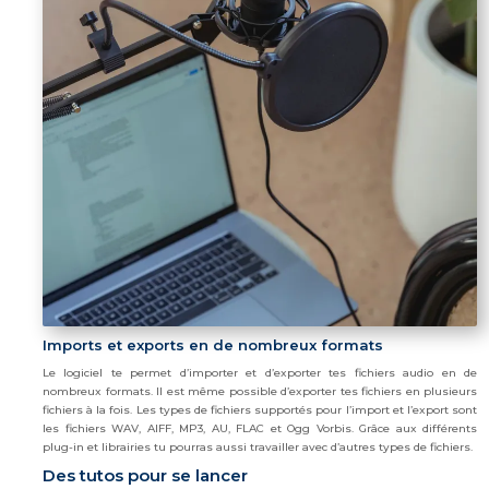
Imports et exports en de nombreux formats
Le logiciel te permet d’importer et d’exporter tes fichiers audio en de
nombreux formats. Il est même possible d’exporter tes fichiers en plusieurs
fichiers à la fois. Les types de fichiers supportés pour l’import et l’export sont
les fichiers WAV, AIFF, MP3, AU, FLAC et Ogg Vorbis. Grâce aux différents
plug-in et librairies tu pourras aussi travailler avec d’autres types de fichiers.
Des tutos pour se lancer