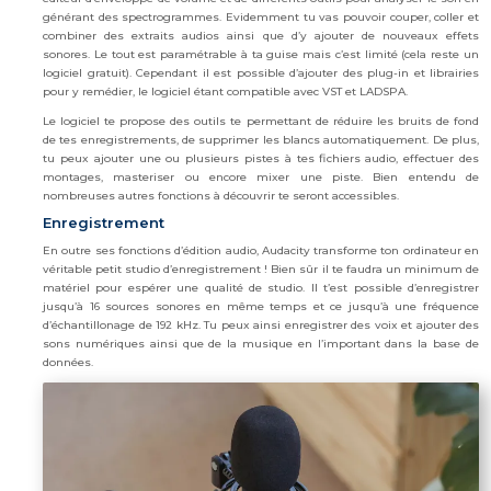
générant des spectrogrammes. Evidemment tu vas pouvoir couper, coller et
combiner des extraits audios ainsi que d’y ajouter de nouveaux effets
sonores. Le tout est paramétrable à ta guise mais c’est limité (cela reste un
logiciel gratuit). Cependant il est possible d’ajouter des plug-in et librairies
pour y remédier, le logiciel étant compatible avec VST et LADSPA.
Le logiciel te propose des outils te permettant de réduire les bruits de fond
de tes enregistrements, de supprimer les blancs automatiquement. De plus,
tu peux ajouter une ou plusieurs pistes à tes fichiers audio, effectuer des
montages, masteriser ou encore mixer une piste. Bien entendu de
nombreuses autres fonctions à découvrir te seront accessibles.
Enregistrement
En outre ses fonctions d’édition audio, Audacity transforme ton ordinateur en
véritable petit studio d’enregistrement ! Bien sûr il te faudra un minimum de
matériel pour espérer une qualité de studio. Il t’est possible d’enregistrer
jusqu’à 16 sources sonores en même temps et ce jusqu’à une fréquence
d’échantillonage de 192 kHz. Tu peux ainsi enregistrer des voix et ajouter des
sons numériques ainsi que de la musique en l’important dans la base de
données.