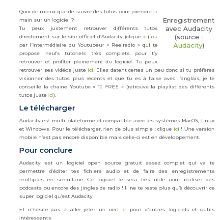
Quoi de mieux que de suivre des tutos pour prendre la
Enregistrement
main sur un logiciel ?
avec Audacity
Tu peux justement retrouver différents tutos
(source :
directement sur le site officiel d’Audacity (clique
ici
) ou
Audacity
)
par l’intermédiaire du Youtubeur « Reelradio » qui te
propose neufs tutoriels très complets pour t’y
retrouver et profiter pleinement du logiciel. Tu peux
retrouver ses vidéos juste
ici
. Elles datent certes un peu donc si tu préfères
visionner des tutos plus récents et que tu es à l’aise avec l’anglais, je te
conseille la chaine Youtube « TJ FREE » (retrouve la playlist des différents
tutos juste
ici
).
Le télécharger
Audacity est multi-plateforme et compatible avec les systèmes MacOS, Linux
et Windows. Pour le télécharger, rien de plus simple : clique
ici
! Une version
mobile n’est pas encore disponible mais celle-ci est en développement.
Pour conclure
Audacity est un logiciel open source gratuit assez complet qui va te
permettre d’éditer tes fichiers audio et de faire des enregistrements
multiples en simultané. Ce logiciel te sera très utile pour réaliser des
podcasts ou encore des jingles de radio ! Il ne te reste plus qu’à découvrir ce
super logiciel qu’est Audacity !
Et n’hésite pas à aller jeter un oeil
ici
pour d’autres logiciels et outils
intéressants.