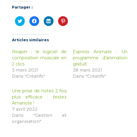
Partager :
Cliquez
Cliquez
Cliquez
Cliquez
pour
pour
pour
pour
partager
partager
partager
partager
sur
sur
sur
sur
Twitter(ouvre
Facebook(ouvre
LinkedIn(ouvre
Pinterest(ouvre
dans
dans
dans
dans
Articles similaires
une
une
une
une
nouvelle
nouvelle
nouvelle
nouvelle
fenêtre)
fenêtre)
fenêtre)
fenêtre)
Reaper : le logiciel de
Express Animate : Un
composition musicale en
programme d’animation
2 clics
gratuit
3 mars 2021
28 mars 2021
Dans "Créatifs"
Dans "Créatifs"
Une prise de notes 2 fois
plus efficace : testez
Amanote !
7 avril 2022
Dans "Gestion et
organisation"