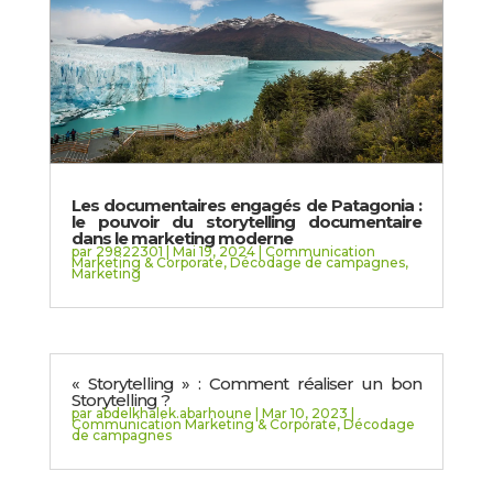
Les documentaires engagés de Patagonia :
le pouvoir du storytelling documentaire
dans le marketing moderne
par
29822301
|
Mai 19, 2024
|
Communication
Marketing & Corporate
,
Décodage de campagnes
,
Marketing
« Storytelling » : Comment réaliser un bon
Storytelling ?
par
abdelkhalek.abarhoune
|
Mar 10, 2023
|
Communication Marketing & Corporate
,
Décodage
de campagnes