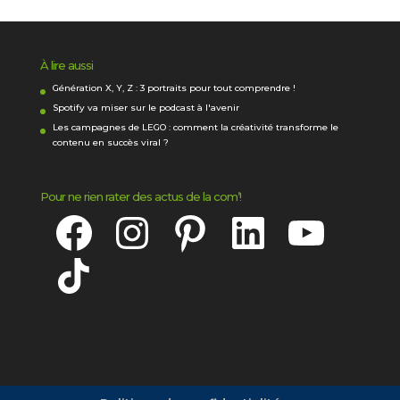
À lire aussi
Génération X, Y, Z : 3 portraits pour tout comprendre !
Spotify va miser sur le podcast à l'avenir
Les campagnes de LEGO : comment la créativité transforme le
contenu en succès viral ?
Pour ne rien rater des actus de la com’!
Facebook
Instagram
Pinterest
LinkedIn
YouTube
TikTok