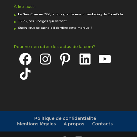
À lire aussi
Le New Coke en 1985, la plus grande erreur marketing de Coca-Cola
TikTok, ces 5 belges qui percent
Shein : que se cache-t-il derrière cette marque ?
Pour ne rien rater des actus de la com’!
Facebook
Instagram
Pinterest
LinkedIn
YouTube
TikTok
Politique de confidentialité
Mentions légales
A propos
Contacts